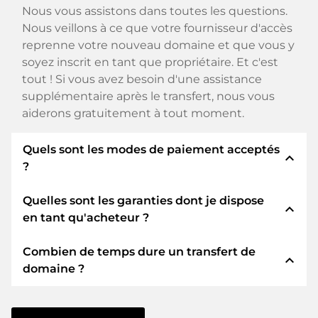
Nous vous assistons dans toutes les questions.
Nous veillons à ce que votre fournisseur d'accès
reprenne votre nouveau domaine et que vous y
soyez inscrit en tant que propriétaire. Et c'est
tout ! Si vous avez besoin d'une assistance
supplémentaire après le transfert, nous vous
aiderons gratuitement à tout moment.
Quels sont les modes de paiement acceptés
expand_less
?
Quelles sont les garanties dont je dispose
Nous utilisons SEPA comme paiement anticipé
expand_less
en tant qu'acheteur ?
et utilisons STRIPE comme prestataire de
services de paiement pour les modes de
Combien de temps dure un transfert de
paiement disponibles tels que : Cartes de crédit,
En tant qu'acheteur, nous vous garantissons
expand_less
domaine ?
PayPal, Klarna, ApplePay, GooglePay, Alipay ou
toujours les sécurités suivantes. Nous nous en
fournisseurs locaux.
portons garants avec notre nomn:
Le transfert de domaine vers un nouveau
ELITEDOMAINS GmbH agit en tant que